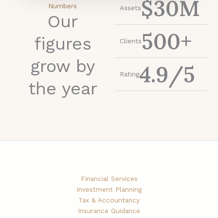
$
30
M
Numbers
Assets
Our
500
+
figures
Clients
grow by
4.9
/5
Rating
the year
Financial Services
Investment Planning
Tax & Accountancy
Insurance Guidance