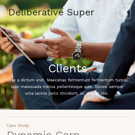
Skip
Deliberative Super
to
content
Clients
Cras a dictum erat. Maecenas fermentum fermentum turpis,
quis malesuada metus pellentesque quis. Donec semper
urna lacinia justo tincidunt, ac aliquet nisi.
Case Study